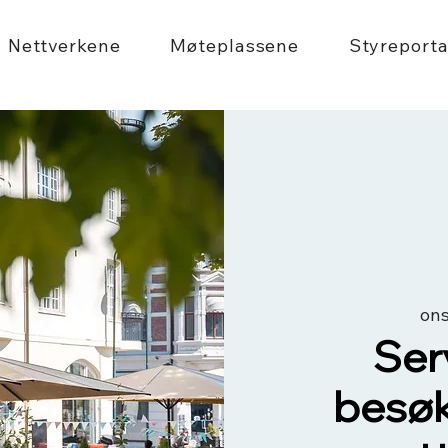
Nettverkene
Møteplassene
Styreporta
ons
Ser
besø