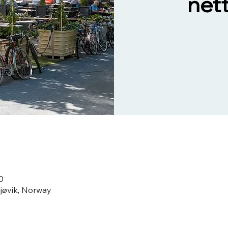
nett
0
Gjøvik, Norway