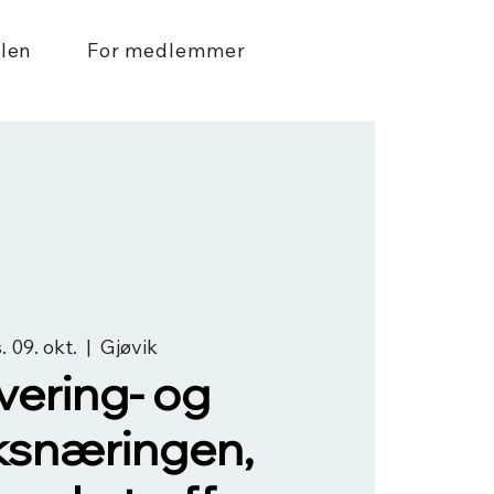
len
For medlemmer
. 09. okt.
  |  
Gjøvik
vering- og
ksnæringen,