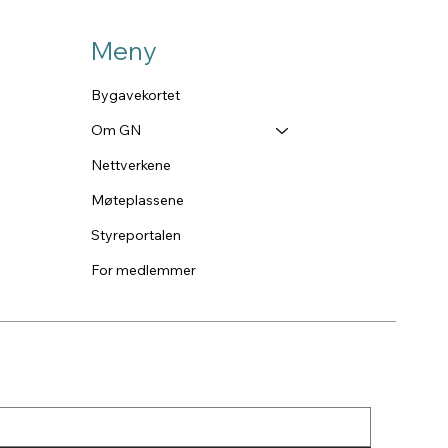
Meny
Bygavekortet
Om GN
Nettverkene
Møteplassene
Styreportalen
For medlemmer