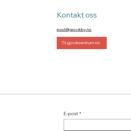
Kontakt oss
post@gjovikby.no
Til gjoviksentrum.no
E-post
*