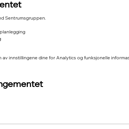
entet
ed Sentrumsgruppen.
 planlegging
g
v innstillingene dine for Analytics og funksjonelle informa
angementet