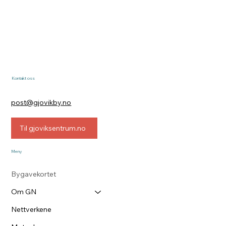
Kontakt oss
post@gjovikby.no
Til gjoviksentrum.no
Meny
Bygavekortet
Om GN
Nettverkene