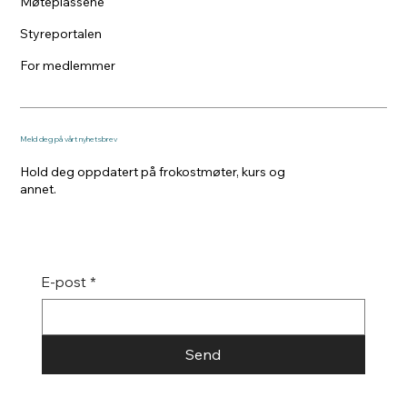
Møteplassene
Styreportalen
For medlemmer
Meld deg på vårt nyhetsbrev
Hold deg oppdatert på frokostmøter, kurs og
annet.
E-post
*
Send