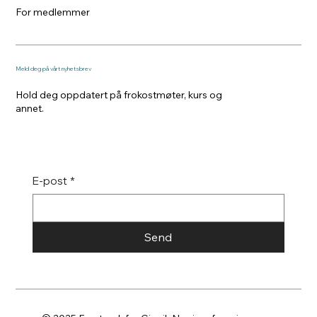
For medlemmer
Meld deg på vårt nyhetsbrev
Hold deg oppdatert på frokostmøter, kurs og
annet.
E-post
*
Send