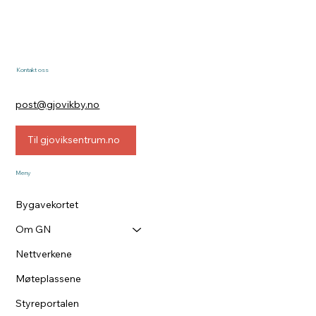
Kontakt oss
post@gjovikby.no
Til gjoviksentrum.no
Meny
Bygavekortet
Om GN
Nettverkene
Møteplassene
Styreportalen