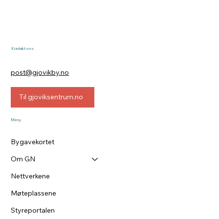
Kontakt oss
post@gjovikby.no
Til gjoviksentrum.no
Meny
Bygavekortet
Om GN
Nettverkene
Møteplassene
Styreportalen