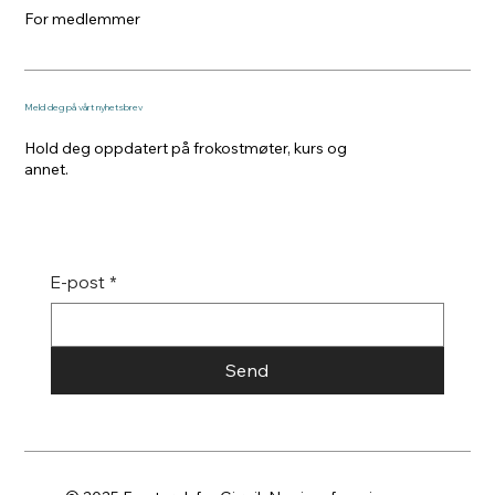
For medlemmer
Meld deg på vårt nyhetsbrev
Hold deg oppdatert på frokostmøter, kurs og
annet.
E-post
*
Send