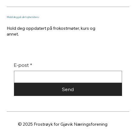
Meld deg på vårt nyhetsbrev
Hold deg oppdatert på frokostmøter, kurs og
annet.
E-post
*
Send
© 2025 Frostrøyk for Gjøvik Næringsforening