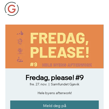
Fredag, please! #9
fre. 27. nov.
  |  
Samfundet Gjøvik
Hele byens afterwork!
Meld deg på