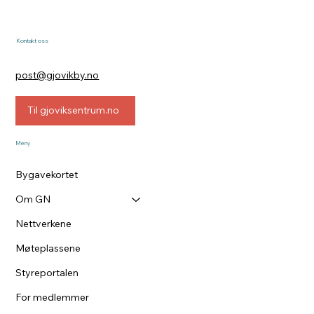
Kontakt oss
post@gjovikby.no
Til gjoviksentrum.no
Meny
Bygavekortet
Om GN
Nettverkene
Møteplassene
Styreportalen
For medlemmer