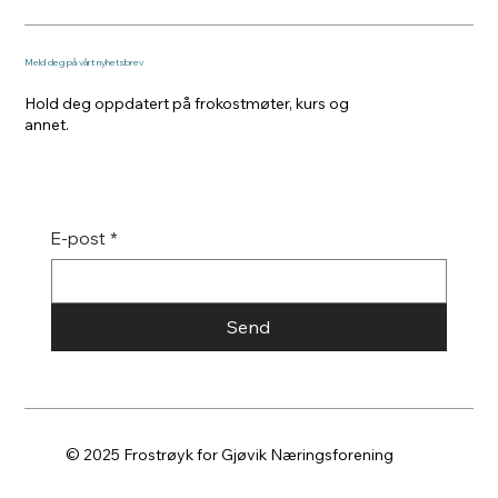
Meld deg på vårt nyhetsbrev
Hold deg oppdatert på frokostmøter, kurs og
annet.
E-post
*
Send
© 2025 Frostrøyk for Gjøvik Næringsforening