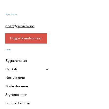
Kontakt oss
post@gjovikby.no
Til gjoviksentrum.no
Meny
Bygavekortet
Om GN
Nettverkene
Møteplassene
Styreportalen
For medlemmer