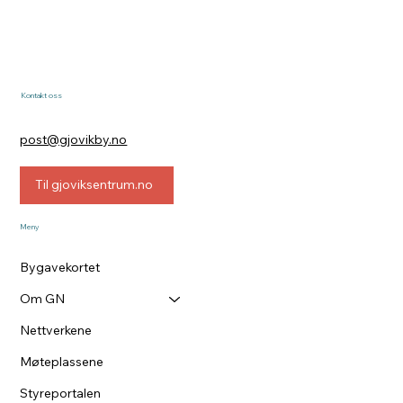
Kontakt oss
post@gjovikby.no
Til gjoviksentrum.no
Meny
Bygavekortet
Om GN
Nettverkene
Møteplassene
Styreportalen