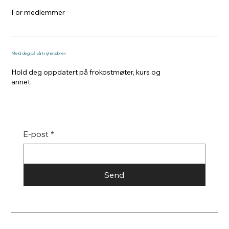
For medlemmer
Meld deg på vårt nyhetsbrev
Hold deg oppdatert på frokostmøter, kurs og
annet.
E-post
*
Send